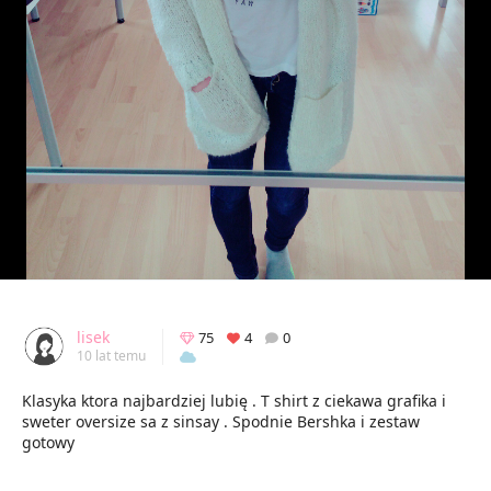
lisek
75
4
0
10 lat temu
Klasyka ktora najbardziej lubię . T shirt z ciekawa grafika i
sweter oversize sa z sinsay . Spodnie Bershka i zestaw
gotowy