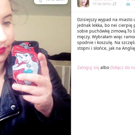
10 lat temu
Dzisiejszy wypad na miasto u
jednak lekka, bo nei cierpi
sobie puchówkę zimową.To ś
męczy. Wybrałam więc ramo
spodnie i koszulę. Na szczęś
stopni i słońce, jak na Angl
Zaloguj się
albo
Dołącz do n