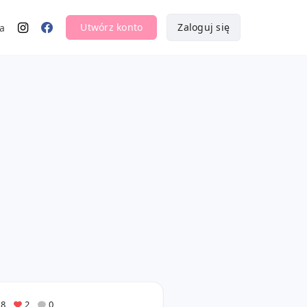
Utwórz konto
Zaloguj się
a
18
2
0