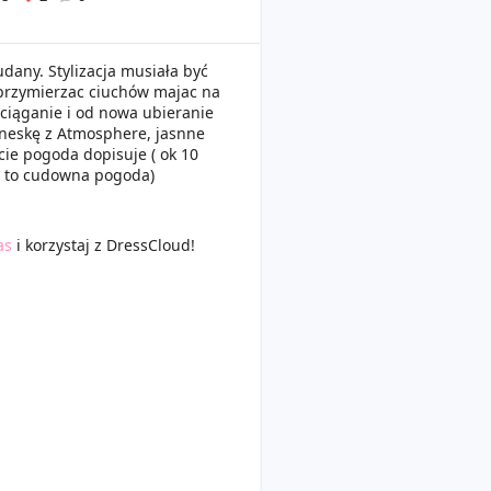
dany. Stylizacja musiała być
ę przymierzac ciuchów majac na
ciąganie i od nowa ubieranie
neskę z Atmosphere, jasnne
cie pogoda dopisuje ( ok 10
ię to cudowna pogoda)
as
i korzystaj z DressCloud!