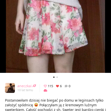
aneczkai
115
6
0
10 lat temu
Postanowiłam dzisiaj nie biegać po domu w leginsach tylko
założyć spódnicę
Połączyłam ją z kremowym luźnym
sweterkiem. Całość pochodzi z sh. Sweter jest bardzo cienki i