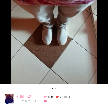
czikka
108
2
0
Odświeżony 04.03.2016 14:46
10 lat temu