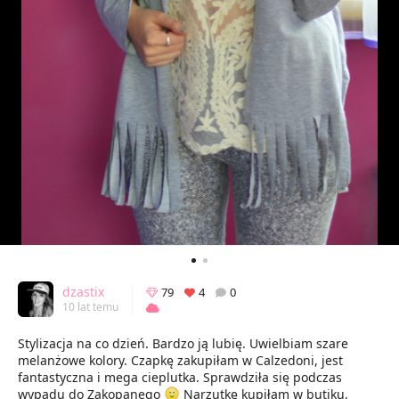
dzastix
79
4
0
10 lat temu
Stylizacja na co dzień. Bardzo ją lubię. Uwielbiam szare
melanżowe kolory. Czapkę zakupiłam w Calzedoni, jest
fantastyczna i mega cieplutka. Sprawdziła się podczas
wypadu do Zakopanego
Narzutkę kupiłam w butiku,