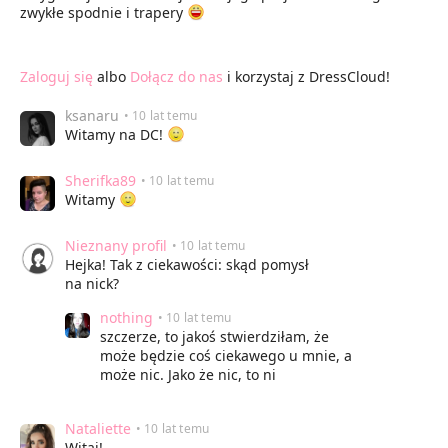
zwykłe spodnie i trapery
Zaloguj się
albo
Dołącz do nas
i korzystaj z DressCloud!
ksanaru
• 10 lat temu
Witamy na DC!
Sherifka89
• 10 lat temu
Witamy
Nieznany profil
• 10 lat temu
Hejka! Tak z ciekawości: skąd pomysł
na nick?
nothing
• 10 lat temu
szczerze, to jakoś stwierdziłam, że
może będzie coś ciekawego u mnie, a
może nic. Jako że nic, to ni
Nataliette
• 10 lat temu
Witaj!