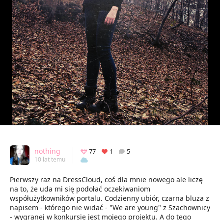
nothing
77
1
5
10 lat temu
Pierwszy raz na DressCloud, coś dla mnie nowego ale liczę
na to, że uda mi się podołać oczekiwaniom
współużytkowników portalu. Codzienny ubiór, czarna bluza z
napisem - którego nie widać - "We are young" z Szachownicy
- wygranej w konkursie jest mojego projektu. A do tego