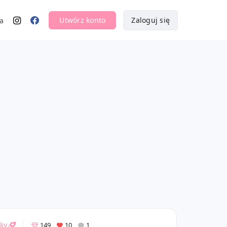
Utwórz konto
Zaloguj się
a
ky
149
10
1