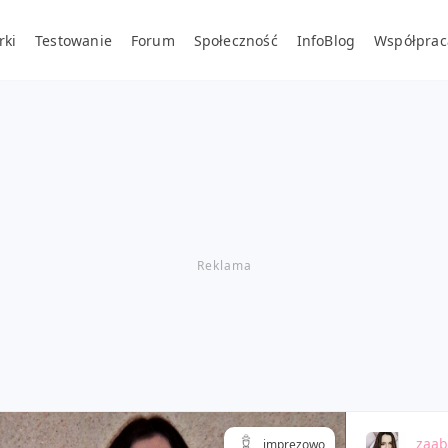
rki
Testowanie
Forum
Społeczność
InfoBlog
Współprac
zaab
imprezowo