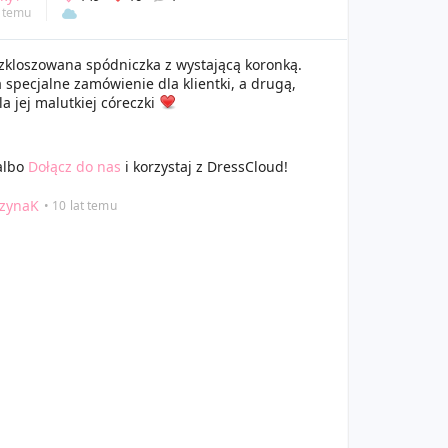
t temu
ozkloszowana spódniczka z wystającą koronką.
 specjalne zamówienie dla klientki, a drugą,
a jej malutkiej córeczki
albo
Dołącz do nas
i korzystaj z DressCloud!
rzynaK
• 10 lat temu