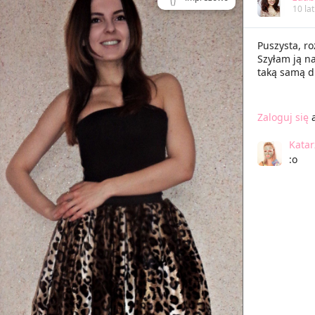
10 la
Puszysta, r
Szyłam ją na
taką samą dl
Zaloguj się
Kata
:o