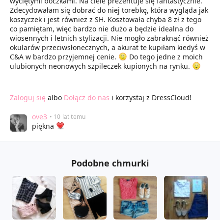
wyciętymi boczkami. Na ciele prezentuje się fantastycznie.
Zdecydowałam się dobrać do niej torebkę, która wygląda jak
koszyczek i jest również z SH. Kosztowała chyba 8 zł z tego
co pamiętam, więc bardzo nie dużo a będzie idealna do
wiosennych i letnich stylizacji. Nie mogło zabraknąć również
okularów przeciwsłonecznych, a akurat te kupiłam kiedyś w
C&A w bardzo przyjemnej cenie.
Do tego jedne z moich
ulubionych neonowych szpileczek kupionych na rynku.
Zaloguj się
albo
Dołącz do nas
i korzystaj z DressCloud!
ove3
• 10 lat temu
piękna
Podobne chmurki