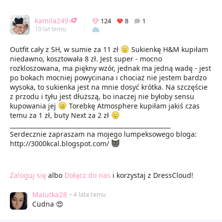
kamila249
124
8
1
10 lat temu
Outfit cały z SH, w sumie za 11 zł
Sukienkę H&M kupiłam
niedawno, kosztowała 8 zł. Jest super - mocno
rozkloszowana, ma piękny wzór, jednak ma jedną wadę - jest
po bokach mocniej powycinana i chociaż nie jestem bardzo
wysoka, to sukienka jest na mnie dosyć krótka. Na szczęście
z przodu i tyłu jest dłuższą, bo inaczej nie byłoby sensu
kupowania jej
Torebkę Atmosphere kupiłam jakiś czas
temu za 1 zł, buty Next za 2 zł
______________________________________________________
Serdecznie zapraszam na mojego lumpeksowego bloga:
http://3000kcal.blogspot.com/
Zaloguj się
albo
Dołącz do nas
i korzystaj z DressCloud!
Malutka28
• 4 lata temu
Cudna 😍