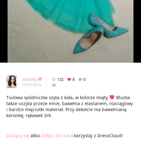
zaabky
132
8
0
10 lat temu
Tiulowa spódniczka szyta z koła, w kolorze mięty
Bluzka
także uszyta przeze mnie, bawełna z elastanem, rozciągliwy
i bardzo mięciutki materiał. Przy dekolcie ma bawełnianą
koronkę; rękawek 3/4.
Zaloguj się
albo
Dołącz do nas
i korzystaj z DressCloud!