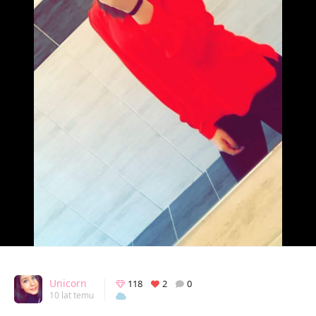
Unicorn
118
2
0
10 lat temu