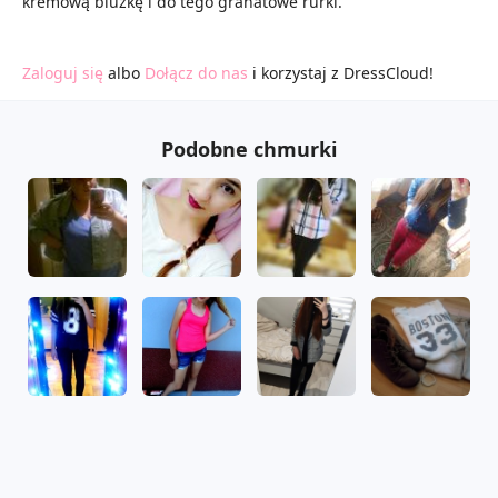
kremową bluzkę i do tego granatowe rurki.
Zaloguj się
albo
Dołącz do nas
i korzystaj z DressCloud!
Podobne chmurki