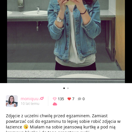
moniquu
135
7
0
10 lat temu
Zdjęcie z uczelni chwilę przed egzaminem. Zamiast
powtarzać coś do egzaminu to lepiej sobie robić zdjęcia w
łazience
Miałam na sobie jeansową kurtkę a pod nią