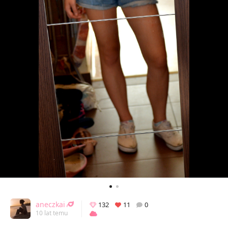
aneczkai
132
11
0
10 lat temu