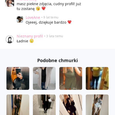
masz piekne zdjęcia, cudny profil! już
tu zostanę
LoveAne
• 9 lat temu
Ojeeej, dziękuje bardzo
Nieznany profil
• 3 lata temu
Ładnie
Podobne chmurki