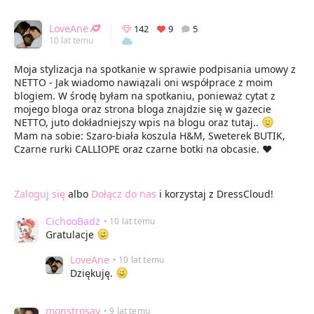
LoveAne
142
9
5
10 lat temu
Moja stylizacja na spotkanie w sprawie podpisania umowy z
NETTO - Jak wiadomo nawiązali oni współprace z moim
blogiem. W środę byłam na spotkaniu, ponieważ cytat z
mojego bloga oraz strona bloga znajdzie się w gazecie
NETTO, juto dokładniejszy wpis na blogu oraz tutaj..
Mam na sobie: Szaro-biała koszula H&M, Sweterek BUTIK,
Czarne rurki CALLIOPE oraz czarne botki na obcasie. ♥
Zaloguj się
albo
Dołącz do nas
i korzystaj z DressCloud!
CichooBadz
• 10 lat temu
Gratulacje
LoveAne
• 10 lat temu
Dziękuję.
monstrosay
• 9 lat temu