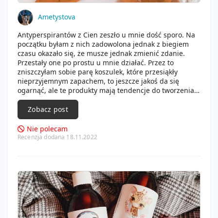
Ametystova
Antyperspirantów z Cien zeszło u mnie dość sporo. Na
początku byłam z nich zadowolona jednak z biegiem
czasu okazało się, że musze jednak zmienić zdanie.
Przestały one po prostu u mnie działać. Przez to
zniszczyłam sobie parę koszulek, które przesiąkły
nieprzyjemnym zapachem, to jeszcze jakoś da się
ogarnąć, ale te produkty mają tendencje do tworzenia
nieestetycznych plam na tkaninach, a tych już dużo
ciężej jest się pozbyć. Wersja zielona pachnie
Zobacz post
zdecydowanie ładniej od różowej, ale nie mogę
powiedzieć, że różowa brzydko pachnie. Oba aromaty
Nie polecam
są dość świeże i delikatne. Coś co również zauważyłam
Recenzja dodana 18.11.2022
to fakt, że te produkty bardzo szybko się kończą.
Opakowanie jest spore, ale kosmetyku w środku
niewiele
. Co prawda plusem jest cena, która jest
mega niska, w porównaniu np. do takiej nivei i np.
vichy. No ale coś za coś.