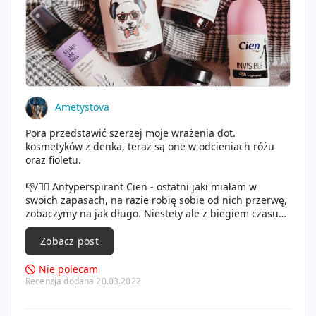
Ametystova
Pora przedstawić szerzej moje wrażenia dot.
kosmetyków z denka, teraz są one w odcieniach różu
oraz fioletu.
👎/🤷‍♀️ Antyperspirant Cien - ostatni jaki miałam w
swoich zapasach, na razie robię sobie od nich przerwę,
zobaczymy na jak długo. Niestety ale z biegiem czasu
przestały się u mnie sprawdzać. Nie czułam się pewnie
i zdarzyło mi się parę razy coś przepocić, a takie plamy
Zobacz post
się okropnie dopiera, trzeba traktować ciuch dość
mocną chemią, by wywabić taki zapach. Ja niestety
Nie polecam
potrzebuję silniejszej ochrony
Ale dziwi mnie to, że
Recenzja dodana 20.03.2022
kiedyś mi się te kosmetyki sprawdzały, może zmienili
formułę?