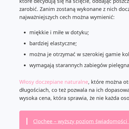
które decydują się na ścięcie, oddając pos
zarobić. Zanim zostaną wykonane z nich docz
najważniejszych cech można wymienić:
miękkie i miłe w dotyku;
bardziej elastyczne;
można je otrzymać w szerokiej gamie kol
wymagają starannych zabiegów pielęgnac
Włosy doczepiane naturalne
, które można o
długościach, co też pozwala na ich dopasowa
wysoka cena, która sprawia, że nie każda os
Clochee – wyższy poziom świadomości