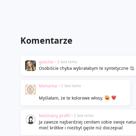
Komentarze
gosche
• 2 lata temu
Osobiście chyba wybrałabym te syntetyczne 🤔
Monarea
• 2 lata temu
Myślałam, że te kolorowe włosy.
Nieznany profil
• 2 lata temu
Ja zawsze najbardziej ceniłam sobie swoje natu
mieć krótkie i niezbyt gęste niż doczepiać