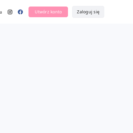
Utwórz konto
Zaloguj się
a