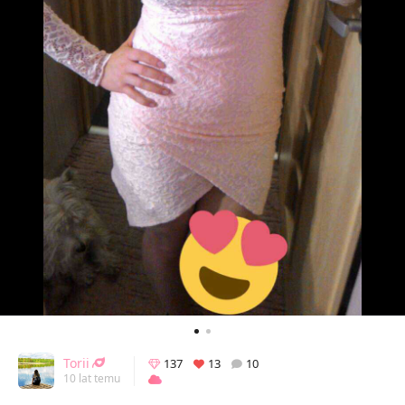
Torii
137
13
10
10 lat temu