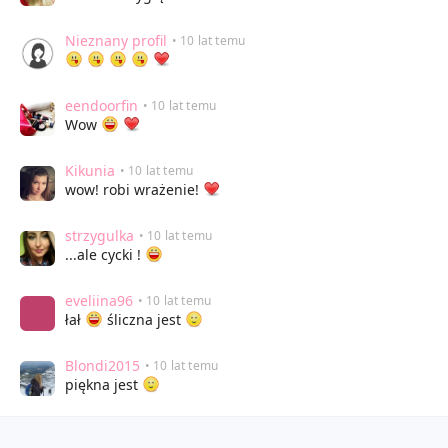
Nieznany profil
• 10 lat temu
eendoorfin
• 10 lat temu
Wow
Kikunia
• 10 lat temu
wow! robi wrażenie!
strzygulka
• 10 lat temu
...ale cycki !
eveliina96
• 10 lat temu
łał
śliczna jest
Blondi2015
• 10 lat temu
piękna jest