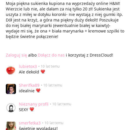
Moja piękna sukienka kupiona na wyprzedaży online H&M!
Wierzcie lub nie, ale dałam za nią tylko 20 zł! Sukienka jest
uszyta z miłej w dotyku koronki- nie wystają z niej gumki itp.
Dół jest na krzyż, a góra ma piękny duży dekolt! Poszukuje
do niej białej marynarki (ewentualnie białej w kaiwty)-
wydaje mi się, że ona + biała marynarka + kremowe szpilki to
będzie świetne połączenie!
Zaloguj się
albo
Dołącz do nas
i korzystaj z DressCloud!
lubietox3
• 10 lat temu
Ale dekold
Sherifka89
• 10 lat temu
idealnie
Nieznany profil
• 10 lat temu
SEXY
smerfetka3
• 10 lat temu
świetnie wyglądasz!