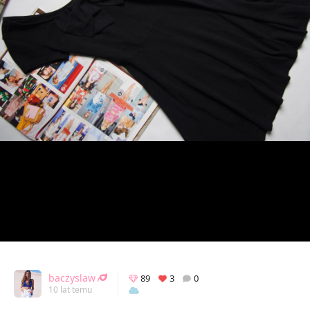
baczyslaw
89
3
0
10 lat temu