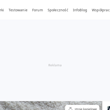
rki
Testowanie
Forum
Społeczność
InfoBlog
Współprac
stroje kąpielowe