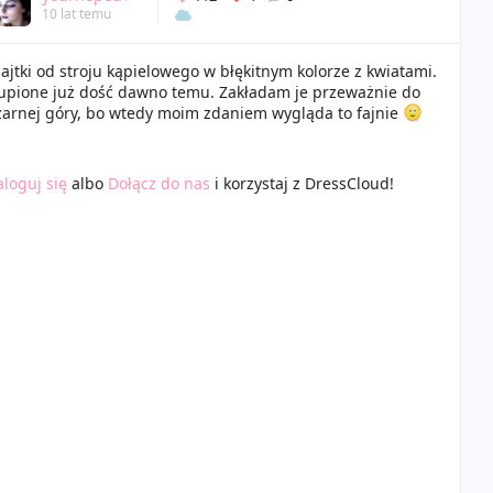
10 lat temu
ajtki od stroju kąpielowego w błękitnym kolorze z kwiatami.
upione już dość dawno temu. Zakładam je przeważnie do
zarnej góry, bo wtedy moim zdaniem wygląda to fajnie
aloguj się
albo
Dołącz do nas
i korzystaj z DressCloud!