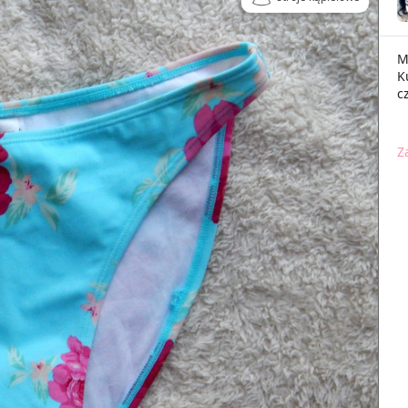
M
K
c
Z