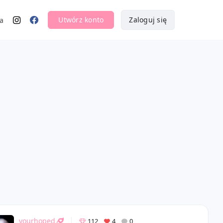
Utwórz konto
Zaloguj się
a
yourhoped
112
4
0