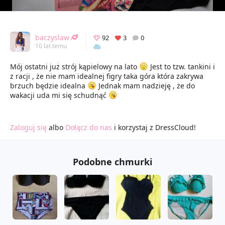
baczyslaw
92
3
0
10 lat temu
Mój ostatni już strój kąpielowy na lato
Jest to tzw. tankini i
z racji , że nie mam idealnej figry taka góra która zakrywa
brzuch będzie idealna
Jednak mam nadzieję , że do
wakacji uda mi się schudnąć
Zaloguj się
albo
Dołącz do nas
i korzystaj z DressCloud!
Podobne chmurki