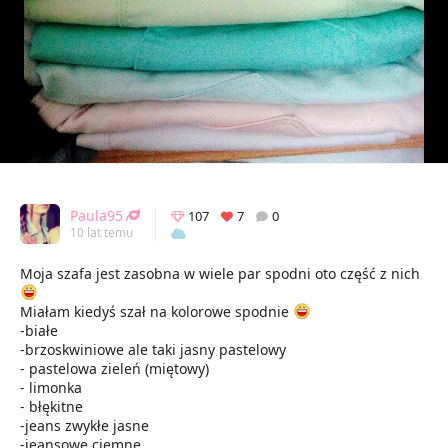
Paula95
107
7
0
10 lat temu
Moja szafa jest zasobna w wiele par spodni oto część z nich
Miałam kiedyś szał na kolorowe spodnie
-białe
-brzoskwiniowe ale taki jasny pastelowy
- pastelowa zieleń (miętowy)
- limonka
- błękitne
-jeans zwykłe jasne
-jeansowe ciemne