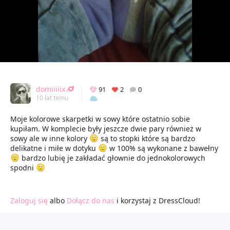
domiiiiix
91
2
0
10 lat temu
Moje kolorowe skarpetki w sowy które ostatnio sobie
kupiłam. W komplecie były jeszcze dwie pary również w
sowy ale w inne kolory
są to stopki które są bardzo
delikatne i miłe w dotyku
w 100% są wykonane z bawełny
bardzo lubię je zakładać głownie do jednokolorowych
spodni
Zaloguj się
albo
Dołącz do nas
i korzystaj z DressCloud!