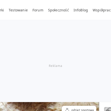
rki
Testowanie
Forum
Społeczność
InfoBlog
Współprac
odzież sportowa