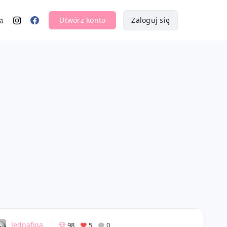
Utwórz konto
Zaloguj się
a
Jednafiga
98
5
0