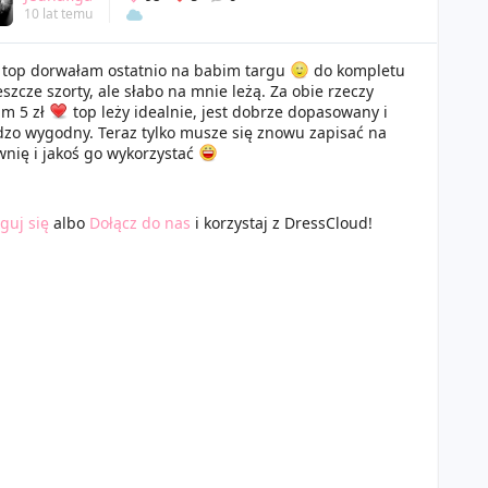
10 lat temu
i top dorwałam ostatnio na babim targu
do kompletu
eszcze szorty, ale słabo na mnie leżą. Za obie rzeczy
am 5 zł
top leży idealnie, jest dobrze dopasowany i
zo wygodny. Teraz tylko musze się znowu zapisać na
wnię i jakoś go wykorzystać
guj się
albo
Dołącz do nas
i korzystaj z DressCloud!