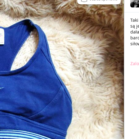
Tak
są j
dał
bard
siło
Zalo