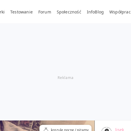
rki
Testowanie
Forum
Społeczność
InfoBlog
Współprac
lisek
koszule nocne / piżamy