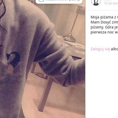
10 lat te
Moja piżama z
Mam Dosyć zimn
piżamy. Góra je
pierwsza noc w 
Zaloguj się
alb