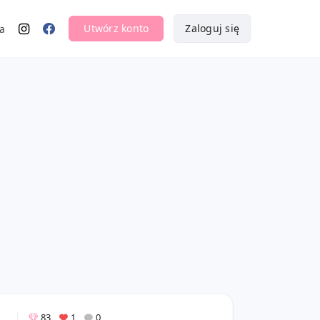
Utwórz konto
Zaloguj się
a
83
1
0