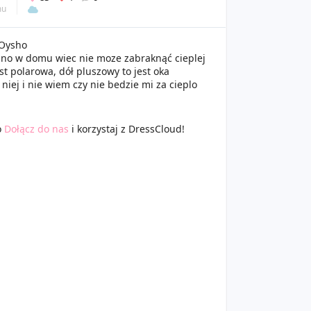
mu
 Oysho
o w domu wiec nie moze zabraknąć cieplej
st polarowa, dół pluszowy to jest oka
niej i nie wiem czy nie bedzie mi za cieplo
o
Dołącz do nas
i korzystaj z DressCloud!