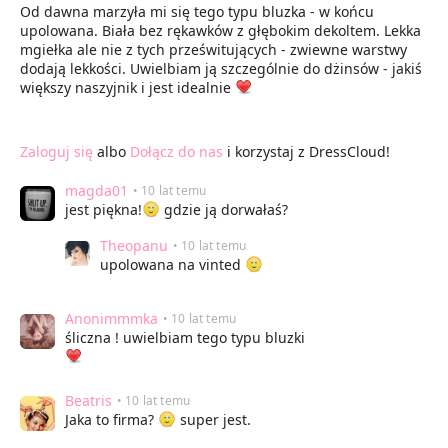
Od dawna marzyła mi się tego typu bluzka - w końcu
upolowana. Biała bez rękawków z głębokim dekoltem. Lekka
mgiełka ale nie z tych prześwitujących - zwiewne warstwy
dodają lekkości. Uwielbiam ją szczególnie do dżinsów - jakiś
większy naszyjnik i jest idealnie
Zaloguj się
albo
Dołącz do nas
i korzystaj z DressCloud!
magda01
• 10 lat temu
jest piękna!
gdzie ją dorwałaś?
Theopanu
• 10 lat temu
upolowana na vinted
Anonimmmka
• 10 lat temu
śliczna ! uwielbiam tego typu bluzki
Beatris
• 10 lat temu
Jaka to firma?
super jest.