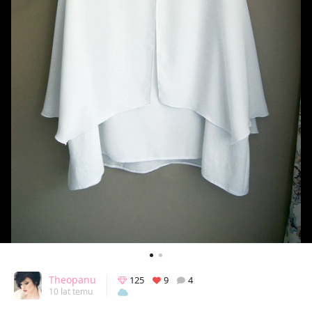
Theopanu
125
9
4
10 lat temu