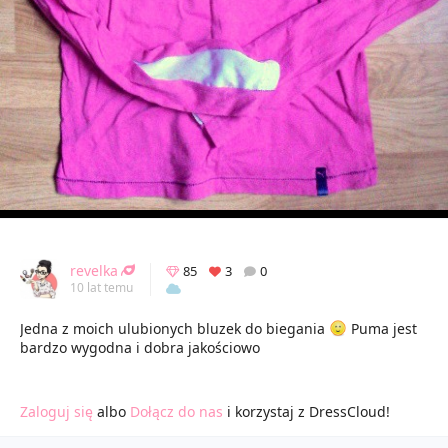
revelka
85
3
0
10 lat temu
Jedna z moich ulubionych bluzek do biegania
Puma jest
bardzo wygodna i dobra jakościowo
Zaloguj się
albo
Dołącz do nas
i korzystaj z DressCloud!