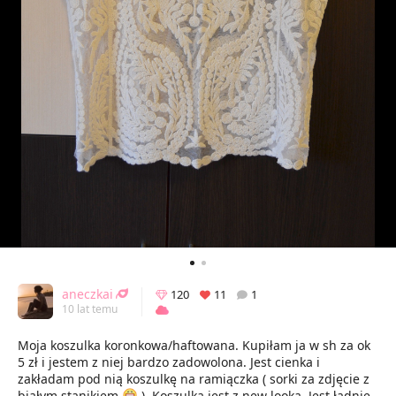
aneczkai
120
11
1
10 lat temu
Moja koszulka koronkowa/haftowana. Kupiłam ja w sh za ok
5 zł i jestem z niej bardzo zadowolona. Jest cienka i
zakładam pod nią koszulkę na ramiączka ( sorki za zdjęcie z
białym stanikiem
). Koszulka jest z new looka. Jest ładnie