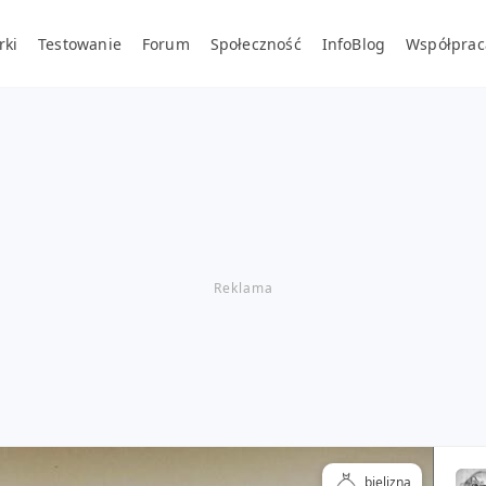
rki
Testowanie
Forum
Społeczność
InfoBlog
Współprac
bielizna