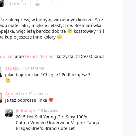
10 lat temu
ki z aliexpress, w ładnym, wiosennym kolorze. Są z
ego materiału , miękkie i elastyczne. Rozmiarówka
pejska, więc leżą bardzo dobrze
kosztowały 1$ i
a kupie jeszcze inne kolory
guj się
albo
Dołącz do nas
i korzystaj z DressCloud!
sapelx3
• 10 lat temu
jakie bajeranckie ! Chcę je ! Podlinkujesz ?
Agniecha
• 10 lat temu
Ja tez poprosze linka
Jednafiga
• 10 lat temu
2015 Hot Sell Young Girl Sexy 100%
Cotton Women Underwear Vs pink Tanga
Bragas Briefs Brand Cute Let