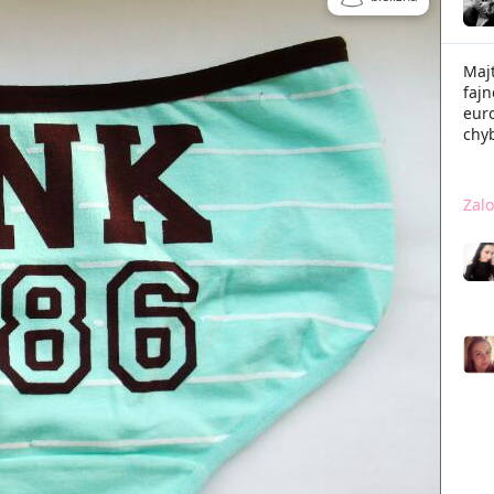
Majt
fajn
euro
chyb
Zalo