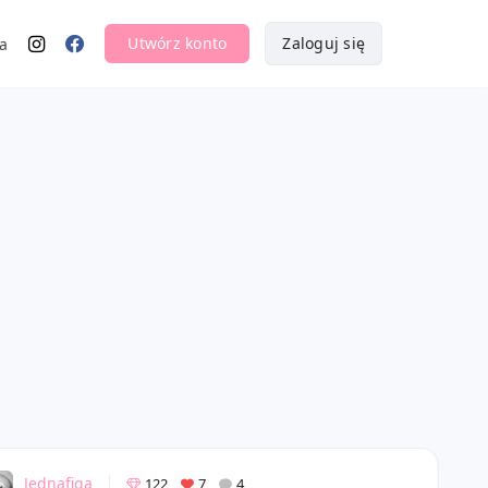
Utwórz konto
Zaloguj się
a
Jednafiga
122
7
4