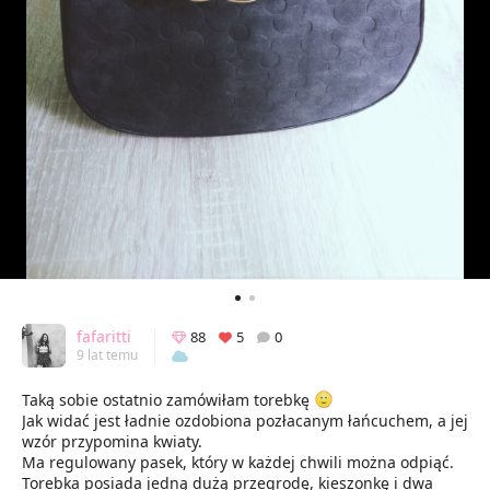
fafaritti
88
5
0
9 lat temu
Taką sobie ostatnio zamówiłam torebkę
Jak widać jest ładnie ozdobiona pozłacanym łańcuchem, a jej
wzór przypomina kwiaty.
Ma regulowany pasek, który w każdej chwili można odpiąć.
Torebka posiada jedną dużą przegrodę, kieszonkę i dwa