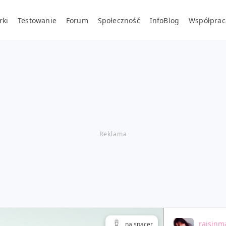
rki
Testowanie
Forum
Społeczność
InfoBlog
Współprac
raisinm
na spacer