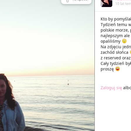
10 lat te
Kto by pomyślał
Tydzień temu w
polskie morze,
najlepszym ale 
opaliliśmy
Na zdjęciu jedn
zachód słońca
z reserved oraz
Cały tydzień by
proszę
Zaloguj się
alb