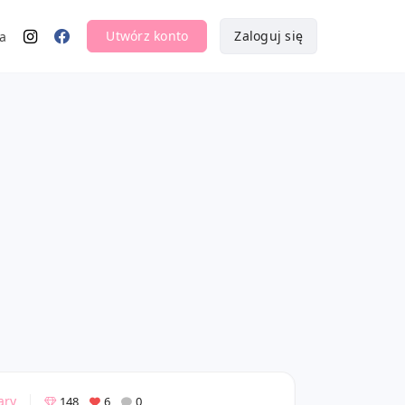
Utwórz konto
Zaloguj się
a
ary
148
6
0