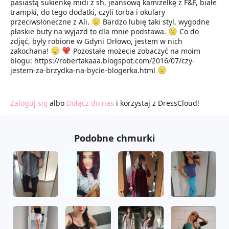
pasiastą sukienkę midi z sh, jeansową kamizelkę z F&F, białe
trampki, do tego dodatki, czyli torba i okulary
przeciwsłoneczne z Ali.
Bardzo lubię taki styl, wygodne
płaskie buty na wyjazd to dla mnie podstawa.
Co do
zdjęć, były robione w Gdyni Orłowo, jestem w nich
zakochana!
Pozostałe możecie zobaczyć na moim
blogu: https://robertakaaa.blogspot.com/2016/07/czy-
jestem-za-brzydka-na-bycie-blogerka.html
Zaloguj się
albo
Dołącz do nas
i korzystaj z DressCloud!
Podobne chmurki