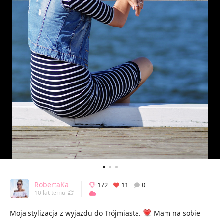
RobertaKa
172
11
0
Odświeżony 28.08.2016 22:19
10 lat temu
Moja stylizacja z wyjazdu do Trójmiasta.
Mam na sobie