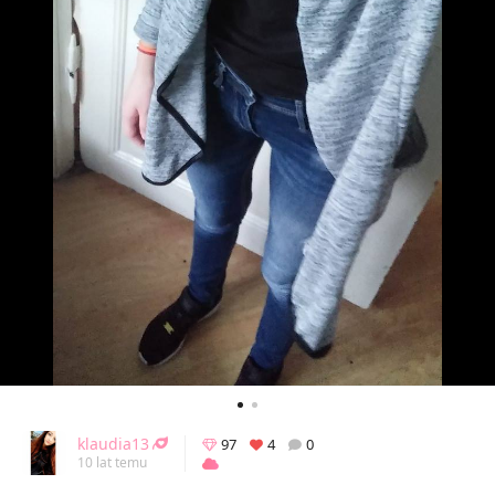
klaudia13
97
4
0
10 lat temu