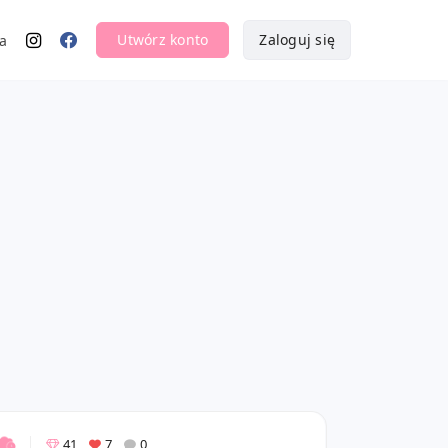
Utwórz konto
Zaloguj się
a
41
7
0