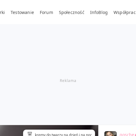
rki
Testowanie
Forum
Społeczność
InfoBlog
Współprac
gosche
kremy do twarzy na dzień i na noc