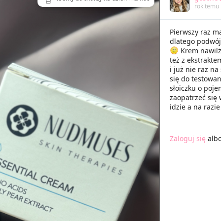
rok temu
Pierwszy raz m
dlatego podwój
Krem nawilż
też z ekstrakte
i już nie raz n
się do testowan
słoiczku o poj
zaopatrzeć się
idzie a na razi
Zaloguj się
alb