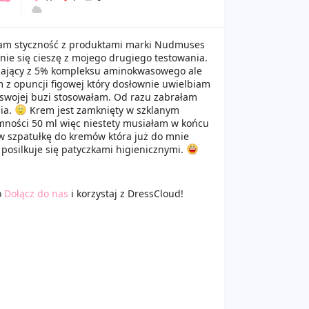
am styczność z produktami marki Nudmuses
nie się cieszę z mojego drugiego testowania.
ający z 5% kompleksu aminokwasowego ale
m z opuncji figowej który dosłownie uwielbiam
a swojej buzi stosowałam. Od razu zabrałam
ia.
Krem jest zamknięty w szklanym
emności 50 ml więc niestety musiałam w końcu
 w szpatułkę do kremów która już do mnie
e posilkuje się patyczkami higienicznymi.
o
Dołącz do nas
i korzystaj z DressCloud!