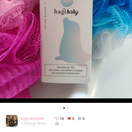
voycieboska
16
0
0
1 miesiąc temu