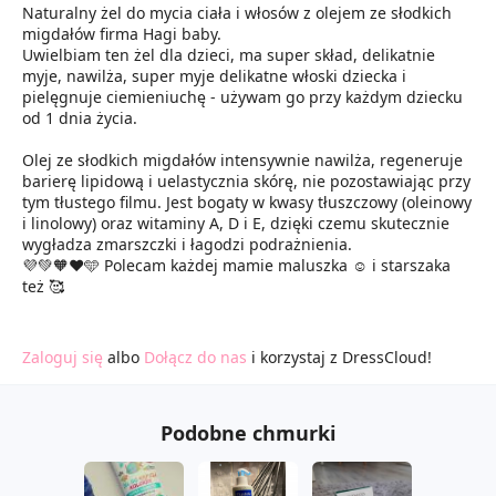
Naturalny żel do mycia ciała i włosów z olejem ze słodkich
migdałów firma Hagi baby.
Uwielbiam ten żel dla dzieci, ma super skład, delikatnie
myje, nawilża, super myje delikatne włoski dziecka i
pielęgnuje ciemieniuchę - używam go przy każdym dziecku
od 1 dnia życia.
Olej ze słodkich migdałów intensywnie nawilża, regeneruje
barierę lipidową i uelastycznia skórę, nie pozostawiając przy
tym tłustego filmu. Jest bogaty w kwasy tłuszczowy (oleinowy
i linolowy) oraz witaminy A, D i E, dzięki czemu skutecznie
wygładza zmarszczki i łagodzi podrażnienia.
💜💚🧡❤️🩵 Polecam każdej mamie maluszka ☺️ i starszaka
też 🥰
Zaloguj się
albo
Dołącz do nas
i korzystaj z DressCloud!
Podobne chmurki